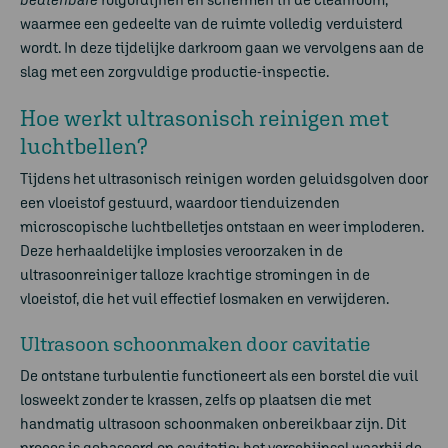
waarmee een gedeelte van de ruimte volledig verduisterd
wordt. In deze tijdelijke darkroom gaan we vervolgens aan de
slag met een zorgvuldige productie-inspectie.
Hoe werkt
ultrasonisch
reinigen
met
luchtbellen?
Tijdens het
ultrasonisch
reinigen
worden geluidsgolven door
een vloeistof gestuurd, waardoor tienduizenden
microscopische luchtbelletjes ontstaan en weer imploderen.
Deze herhaaldelijke implosies veroorzaken in de
ultrasoonreiniger
talloze krachtige stromingen in de
vloeistof, die het vuil effectief losmaken en verwijderen.
Ultrasoon
schoonmaken
door cavitatie
De ontstane turbulentie functioneert als een borstel die vuil
losweekt zonder te krassen, zelfs op plaatsen die met
handmatig
ultrasoon
schoonmaken
onbereikbaar zijn. Dit
proces is gebaseerd op cavitatie: het verschijnsel waarbij de