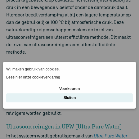
druk in een bewegende vloeistof onder de dampdruk daalt.
Hierdoor treedt verdamping al bij een lagere temperatuur op
dan de gebruikelijke 100 °C bij atmosferische druk. Deze
natuurkundige eigenschappen maken de inzet van
ultrasoonreinigers een uiterst efficiënte methode. Dit maakt
de inzet van
ultrasoonreinigers
een uiterst efficiënte
methode.
Kunststof baden voor
ultrasoon
reinigers
Een
kunststofbad
is geschikt voor het uitvoeren van de
meeste behandelingen en vormt een uitstekende basis voor
een
ultrasoon
reiniger
. Het is een van de beste opties,
aangezien kunststof zeer goed bestand is tegen de meeste
chemische producten en vloeistoffen die door
ultrasone
reinigers
worden gebruikt.
Ultrasoon
reinigen
in UPW (Ultra Pure Water)
In het systeem wordt gebruikgemaakt van
Ultra Pure Water