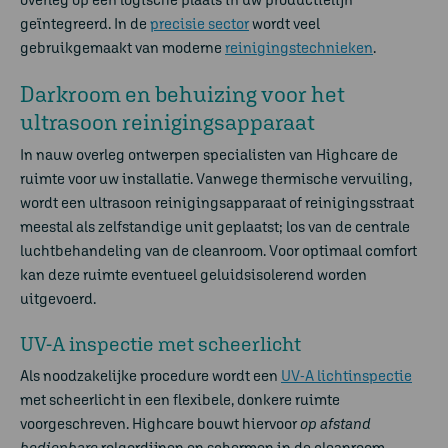
geïntegreerd. In de
precisie sector
wordt veel
gebruikgemaakt van moderne
reinigingstechnieken
.
Darkroom en behuizing voor het
ultrasoon
reinigingsapparaat
In nauw overleg ontwerpen specialisten van Highcare de
ruimte voor uw installatie. Vanwege thermische vervuiling,
wordt een
ultrasoon
reinigingsapparaat
of
reiniging
sstraat
meestal als zelfstandige unit geplaatst; los van de centrale
luchtbehandeling van de cleanroom. Voor optimaal comfort
kan deze ruimte eventueel geluidsisolerend worden
uitgevoerd.
UV-A inspectie met scheerlicht
Als noodzakelijke procedure wordt een
UV-A lichtinspectie
met scheerlicht in een flexibele, donkere ruimte
voorgeschreven. Highcare bouwt hiervoor
op afstand
bedienbare
rolgordijnen en schermen in de cleanroom,