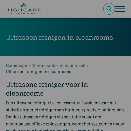
Ultrasoon reinigen in cleanrooms
Homepage
Kennisbank
Schoonmaak
/
/
/
Ultrasoon reinigen in cleanrooms
Ultrasone
reiniger
voor in
cleanrooms
Een
ultrasone
reiniger
is een essentieel systeem voor het
stofvrij en steriel reinigen van hightech
precisie
-onderdelen.
Omdat
ultrasoon
reinigen
via cavitatie vraagt om
materiaalspecifieke oplossingen, wordt het systeem in nauw
overleg op een logische plaats in uw productielijn