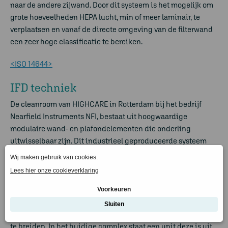
naar de andere zijwand. Door dit systeem is het mogelijk om
grote hoeveelheden HEPA lucht, min of meer laminair, te
verplaatsen en vanaf de directe omgeving van de filterwand
een zeer hoge classificatie te bereiken.
<ISO 14644>
IFD techniek
De cleanroom van HIGHCARE in Rotterdam bij het bedrijf
Nearfield Instruments NFI, bestaat uit hoogwaardige
modulaire wand- en plafondelementen die onderling
uitwisselbaar zijn. Dit industrieel geproduceerde systeem
wordt op de bouwplaats in elkaar gezet. Het ontwerp voldoet
aan het IFD systeem. Het is demontabel, ook na jaren gebruik,
maar de wand en plafond segmenten zijn eventueel ook
anders in te delen. Nearfield heeft dit project gebouwd op de
te verwachten groei van de onderneming. Het complete
systeem is remontabelen, eventueel anders in te delen en uit
te breiden. In het huidige complex staat een unit deze is uit