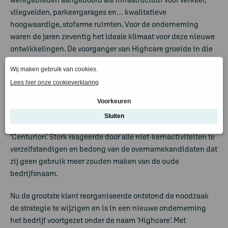
vliegvelden, parkeergarages en… kwalitatieve
hoogwaardige, stofarme ruimten. Voor de onderneming
waren de jaren zeventig het ideale klimaat voor deze nieuwe
ontwikkelingen. De voorganger van Highcare groeide in die
tijd uit tot één van de grootste producenten.
Philips
Eind jaren ’80 werd de moederonderneming, de NIG Groep,
verkocht aan Stork. In die periode startte Philips, de grootste
klant, aan de reorganisatie met de krachtige naam
‘Centurion’. Stork reageerde door alle niet-kernactiviteiten te
verzelfstandigen en bedong van de overnamekandidaten dat
zij geen gebruik meer zouden maken van de oude
bedrijfsnaam.
Nu de grootste klant reorganiseerde ontstond de noodzaak
de strategie te wijzigen en is in een nieuwe onderneming
het bedrijf voortgezet onder de naam ‘Highcare’. Met