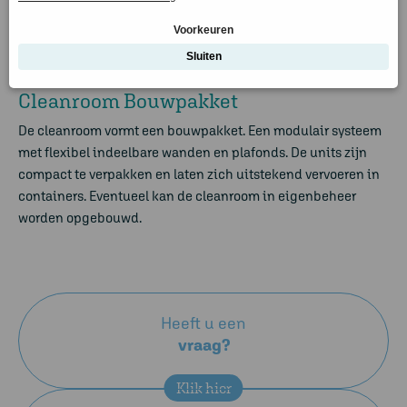
aansluitpunten achter een wand blijven eenvoudig
bereikbaar. Cleanroom Bouwpakket, flexibel in de ruimste
zin van het woord.
Cleanroom Bouwpakket
De cleanroom vormt een bouwpakket. Een modulair systeem
met flexibel indeelbare wanden en plafonds. De units zijn
compact te verpakken en laten zich uitstekend vervoeren in
containers. Eventueel kan de cleanroom in eigenbeheer
worden opgebouwd.
Heeft u een
vraag?
Klik hier