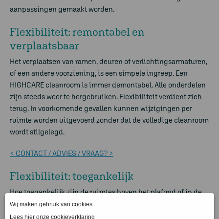
aanpassingen gemaakt worden.
Flexibiliteit: remontabel en
verplaatsbaar
Het verplaatsen van ramen, deuren of verlichtingsarmaturen,
of een andere voorziening, is een simpele ingreep. Een
HIGHCARE cleanroom is immer demontabel. Alle onderdelen
zijn steeds weer te hergebruiken. Flexibiliteit verdient zich
terug. In voorkomende gevallen kunnen wijzigingen per
ruimte worden uitgevoerd zonder dat de volledige cleanroom
wordt stilgelegd.
< CONTACT / ADVIES / VRAAG? >
Flexibiliteit: toegankelijk
Hoe toegankelijk zijn de ruimtes boven het plafond of in de
wand? In een HIGHCARE cleanroom zijn wanden en plafonds
remontabel. Leidingwerk boven het plafond of